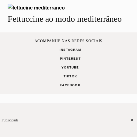
Fettuccine ao modo mediterrâneo
ACOMPANHE NAS REDES SOCIAIS
INSTAGRAM
PINTEREST
YOUTUBE
TIKTOK
FACEBOOK
MANIFESTO
TERMOS DE USO
CONTATO
Desenvolvido por
QRNO
×
Publicidade
CASA
RECEITAS
CELEBRE