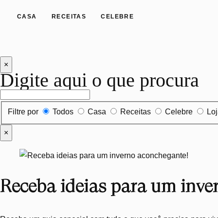
CASA
RECEITAS
CELEBRE
×
Digite aqui o que procura
Filtrar por tipo de conteúdo
Filtre por
Todos
Casa
Receitas
Celebre
Lo
×
Receba ideias para um inve