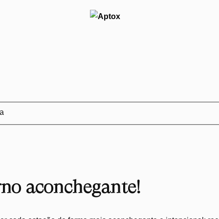
ja
rno aconchegante!