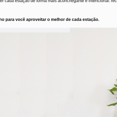
r cada estação de forma mais aconchegante e intencional: recei
o para você aproveitar o melhor de cada estação.