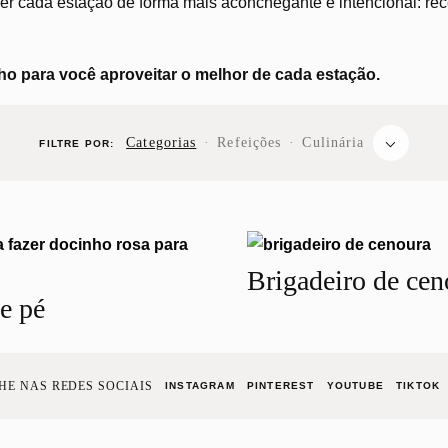
r cada estação de forma mais aconchegante e intencional: recei
o para você aproveitar o melhor de cada estação.
⌵
Categorias
·
Refeições
·
Culinária
FILTRE POR:
Brigadeiro de cen
e pé
E NAS REDES SOCIAIS
INSTAGRAM
PINTEREST
YOUTUBE
TIKTOK