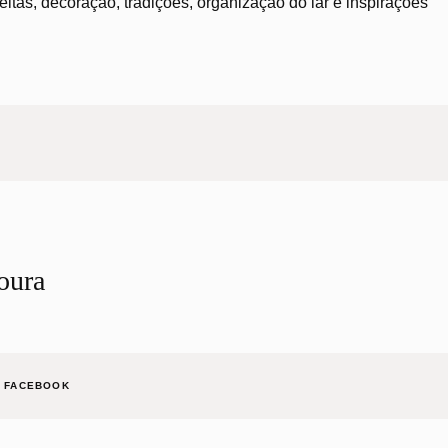
tas, decoração, tradições, organização do lar e inspirações
oura
FACEBOOK