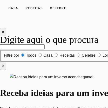
CASA
RECEITAS
CELEBRE
×
Digite aqui o que procura
Filtrar por tipo de conteúdo
Filtre por
Todos
Casa
Receitas
Celebre
Lo
×
Receba ideias para um inv