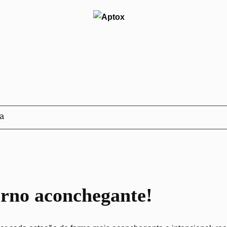
ja
erno aconchegante!