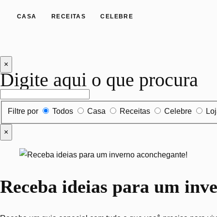
CASA
RECEITAS
CELEBRE
×
Digite aqui o que procura
Filtrar por tipo de conteúdo
Filtre por
Todos
Casa
Receitas
Celebre
Lo
×
Receba ideias para um inv