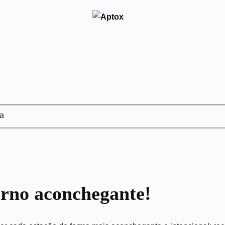
ja
erno aconchegante!