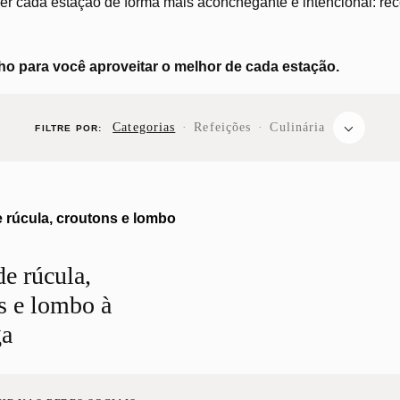
r cada estação de forma mais aconchegante e intencional: recei
o para você aproveitar o melhor de cada estação.
⌵
Categorias
·
Refeições
·
Culinária
FILTRE POR:
ADEIROS
CARNE
CHURROS
CREMES &
DOCES
GELATINA
MAS
de rúcula,
SOPAS
COM LEITE
s e lombo à
ga