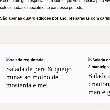
Receba um guia especial com tudo o que você precisa para vive
selecionadas especialmente para esse período.
São apenas quatro edições por ano, preparadas com carinh
Salada de pera & queijo
AVES
BEBIDA
BEBIDA
BISCOITO
BOLO
BRIG
Salada 
minas ao molho de
GELADA
QUENTE
crouton
mostarda e mel
mantei