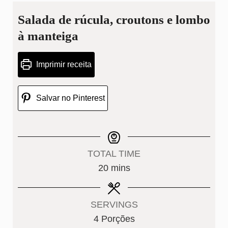
Salada de rúcula, croutons e lombo
à manteiga
Imprimir receita
Salvar no Pinterest
TOTAL TIME
minutes
20
mins
SERVINGS
4
Porções