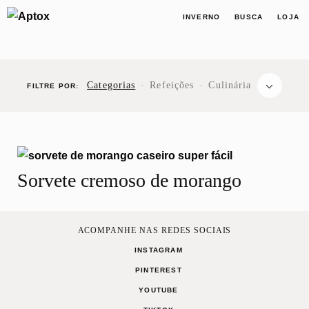
INVERNO
BUSCA
LOJA
⌵
Categorias
·
Refeições
·
Culinária
FILTRE POR:
Sorvete cremoso de morango
AVES
BEBIDA
BEBIDA
BISCOITO
BOLO
BRIGA
GELADA
QUENTE
ACOMPANHE NAS REDES SOCIAIS
INSTAGRAM
PINTEREST
YOUTUBE