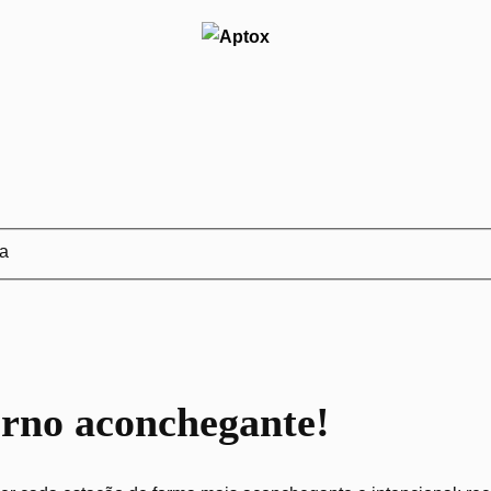
ja
erno aconchegante!