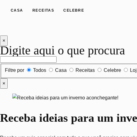
CASA
RECEITAS
CELEBRE
×
Digite aqui o que procura
Filtrar por tipo de conteúdo
Filtre por
Todos
Casa
Receitas
Celebre
Lo
×
Receba ideias para um inv