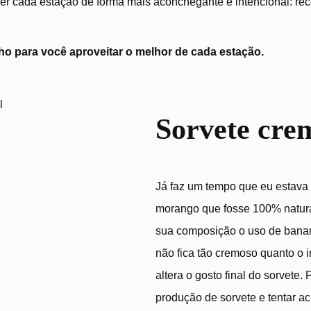
r cada estação de forma mais aconchegante e intencional: recei
o para você aproveitar o melhor de cada estação.
rango
Sorvete cre
Já faz um tempo que eu estava 
morango que fosse 100% natura
sua composição o uso de banan
não fica tão cremoso quanto o i
altera o gosto final do sorvete.
produção de sorvete e tentar a