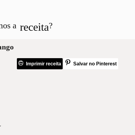
receita
mos a
?
ango
Imprimir receita
Salvar no Pinterest
r