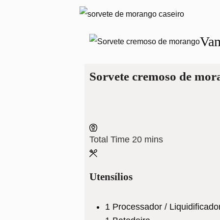
Va
Sorvete cremoso de mor
minutes
Total Time
20
mins
Utensílios
1 Processador / Liquidificado