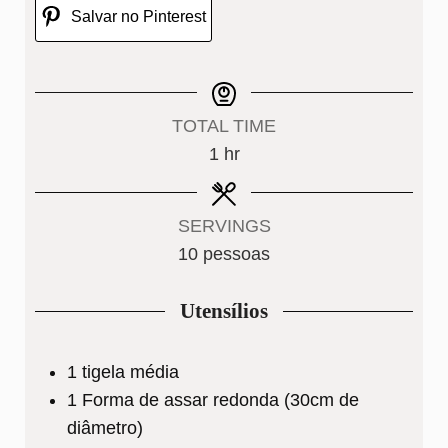
Salvar no Pinterest
TOTAL TIME
hour
1
hr
SERVINGS
10
pessoas
Utensílios
1 tigela média
1 Forma de assar redonda (30cm de
diâmetro)