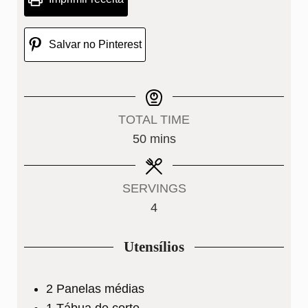
Salvar no Pinterest
TOTAL TIME
minutes
50
mins
SERVINGS
4
Utensílios
2 Panelas médias
1 Tábua de corte