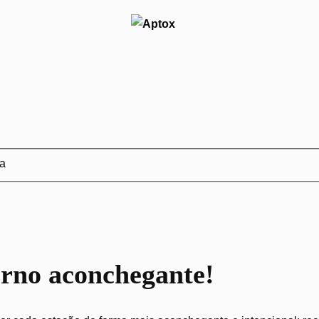
ja
erno aconchegante!