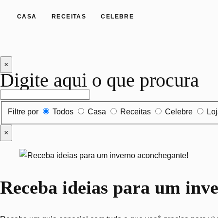
CASA
RECEITAS
CELEBRE
×
Digite aqui o que procura
Filtrar por tipo de conteúdo
Filtre por
Todos
Casa
Receitas
Celebre
Lo
×
Receba ideias para um inv