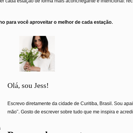
r cada estação de forma mais aconchegante e intencional: recei
o para você aproveitar o melhor de cada estação.
Olá, sou Jess!
Escrevo diretamente da cidade de Curitiba, Brasil. Sou apai
mão". Gosto de escrever sobre tudo que me inspira e acred
s