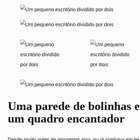
Uma parede de bolinhas e
um quadro encantador
Desde muito antes de morarmos aqui, eu já sonhava em ter