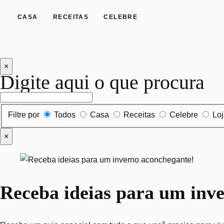
CASA
RECEITAS
CELEBRE
×
Digite aqui o que procura
Filtrar por tipo de conteúdo
Filtre por
Todos
Casa
Receitas
Celebre
Lo
×
Receba ideias para um inv