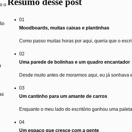
Resumo desse post
o o
01
ão
Moodboards, muitas caixas e plantinhas
Como passo muitas horas por aqui, queria que o escrit
02
Uma parede de bolinhas e um quadro encantador
r
Desde muito antes de morarmos aqui, eu já sonhava e
03
as
Um cantinho para um amante de carros
Enquanto o meu lado do escritório ganhou uma paleta m
04
Um espaço que cresce com a gente