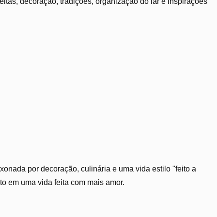
tas, decoração, tradições, organização do lar e inspirações
xonada por decoração, culinária e uma vida estilo "feito a
ito em uma vida feita com mais amor.