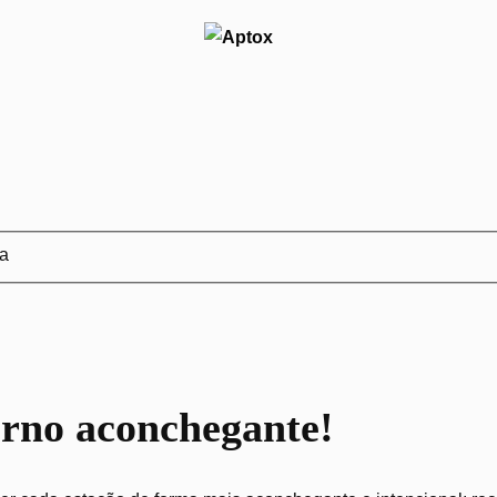
ja
erno aconchegante!