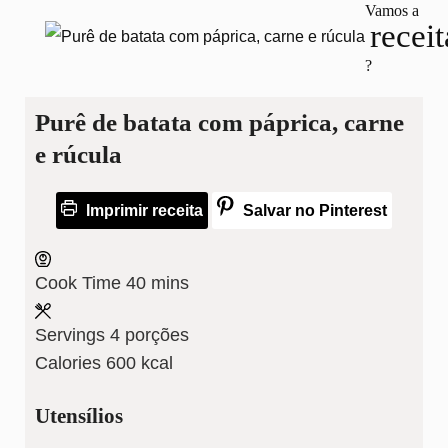
Vamos a
receit
?
Purê de batata com páprica, carne
e rúcula
Imprimir receita
Salvar no Pinterest
minutes
Cook Time
40
mins
Servings
4
porções
Calories
600
kcal
Utensílios