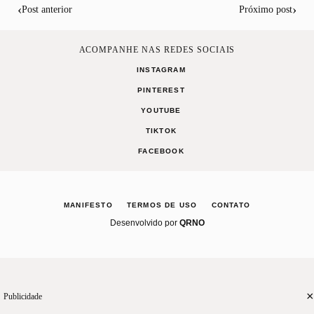
‹
›
Post anterior
Próximo post
ACOMPANHE NAS REDES SOCIAIS
INSTAGRAM
PINTEREST
YOUTUBE
TIKTOK
FACEBOOK
MANIFESTO
TERMOS DE USO
CONTATO
Desenvolvido por
QRNO
2
Curta
Compartilhe
×
Publicidade
CASA
RECEITAS
CELEBRE