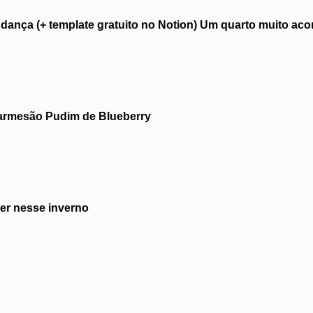
nça (+ template gratuito no Notion)
Um quarto muito ac
parmesão
Pudim de Blueberry
zer nesse inverno