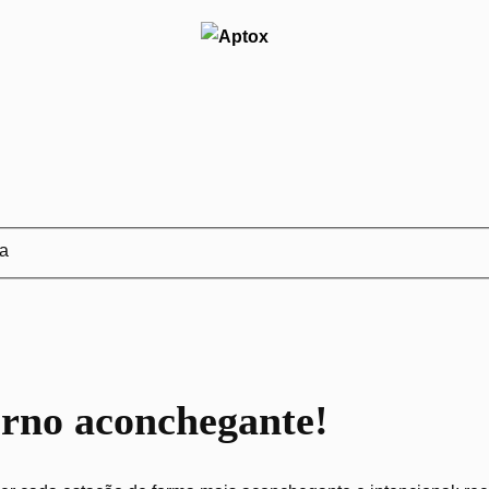
ja
erno aconchegante!