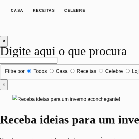
CASA
RECEITAS
CELEBRE
×
Digite aqui o que procura
Filtrar por tipo de conteúdo
Filtre por
Todos
Casa
Receitas
Celebre
Lo
×
Receba ideias para um inv