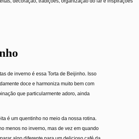
tas, decoração, tradições, organização do lar e inspirações
inho
as de inverno é essa Torta de Beijinho. Isso
cadamente doce e harmoniza muito bem com
inação que particularmente adoro, ainda
ita é um quentinho no meio da nossa rotina.
ho menos no inverno, mas de vez em quando
arar algo diferente para um delicioso café da