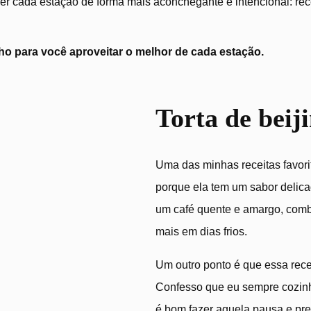
r cada estação de forma mais aconchegante e intencional: recei
o para você aproveitar o melhor de cada estação.
Torta de beij
Uma das minhas receitas favorit
porque ela tem um sabor deli
um café quente e amargo, comb
mais em dias frios.
Um outro ponto é que essa rece
Confesso que eu sempre cozin
é bom fazer aquela pausa e prep