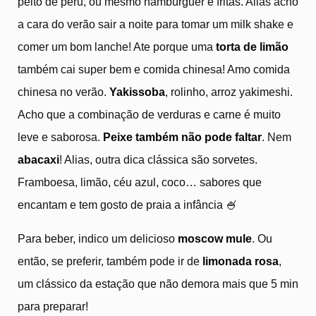
peito de peru, ou mesmo hambúrguer e fritas. Alias acho
a cara do verão sair a noite para tomar um milk shake e
comer um bom lanche! Ate porque uma
torta de limão
também cai super bem e comida chinesa! Amo comida
chinesa no verão.
Yakissoba
, rolinho, arroz yakimeshi.
Acho que a combinação de verduras e carne é muito
leve e saborosa.
Peixe também não pode faltar
. Nem
abacaxi
! Alias, outra dica clássica são sorvetes.
Framboesa, limão, céu azul, coco… sabores que
encantam e tem gosto de praia a infância 🍧
Para beber, indico um delicioso
moscow mule
. Ou
então, se preferir, também pode ir de
limonada rosa
,
um clássico da estação que não demora mais que 5 min
para preparar!