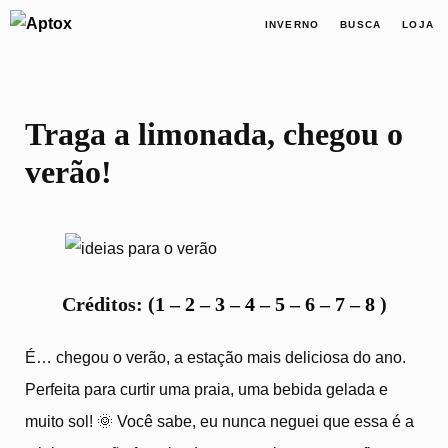
INVERNO
BUSCA
LOJA
Traga a limonada, chegou o
verão!
Créditos: (
1
–
2
–
3
–
4
–
5
–
6
–
7
–
8
)
É… chegou o verão, a estação mais deliciosa do ano.
Perfeita para curtir uma praia, uma bebida gelada e
muito sol! 🌞 Você sabe, eu nunca neguei que essa é a