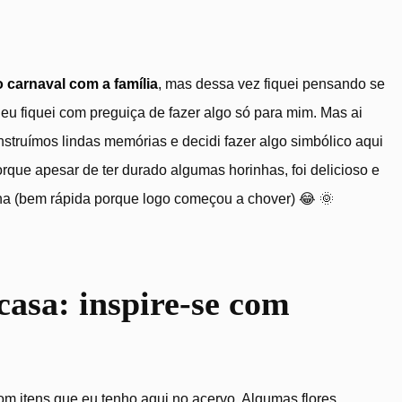
o carnaval com a família
, mas dessa vez fiquei pensando se
eu fiquei com preguiça de fazer algo só para mim. Mas ai
ruímos lindas memórias e decidi fazer algo simbólico aqui
que apesar de ter durado algumas horinhas, foi delicioso e
cina (bem rápida porque logo começou a chover) 😂 🌞
casa: inspire-se com
com itens que eu tenho aqui no acervo. Algumas flores