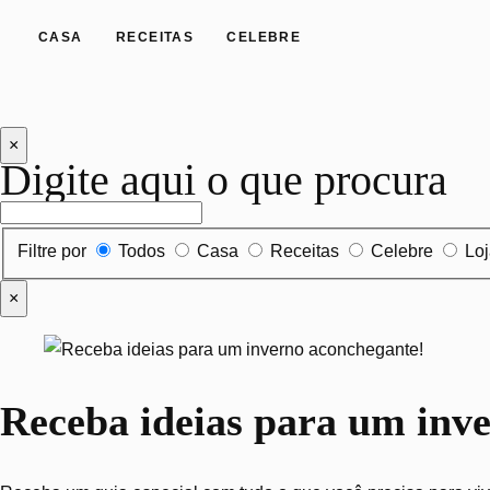
CASA
RECEITAS
CELEBRE
×
Digite aqui o que procura
Filtrar por tipo de conteúdo
Filtre por
Todos
Casa
Receitas
Celebre
Lo
×
Receba ideias para um inv