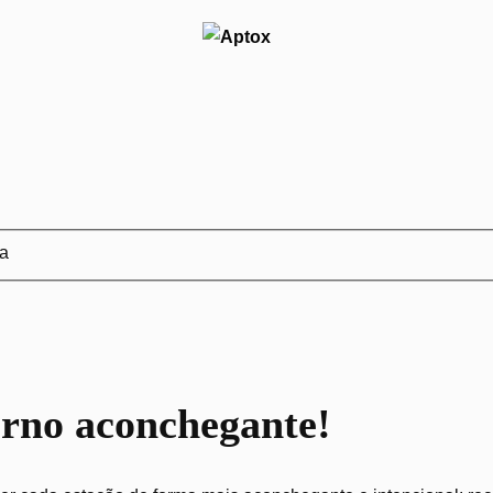
ja
erno aconchegante!