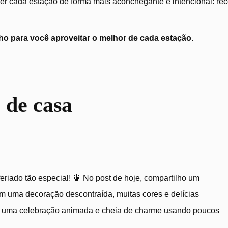
r cada estação de forma mais aconchegante e intencional: recei
o para você aproveitar o melhor de cada estação.
 de casa
eriado tão especial! 🍍 No post de hoje, compartilho um
m uma decoração descontraída, muitas cores e delícias
criar uma celebração animada e cheia de charme usando poucos