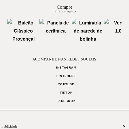
Compre
itens do aptox
ACOMPANHE NAS REDES SOCIAIS
INSTAGRAM
PINTEREST
YOUTUBE
TIKTOK
FACEBOOK
ANIVERSÁRIO
CASAMENTO
CARNAVAL
PÁSCOA
MÃES
FESTA JUNINA
PAIS
NAM
MANIFESTO
TERMOS DE USO
CONTATO
×
Publicidade