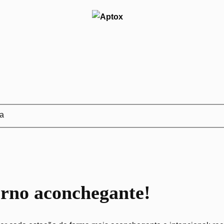
ja
erno aconchegante!