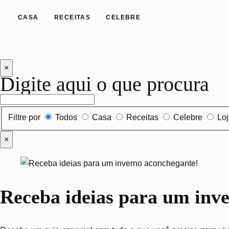
CASA
RECEITAS
CELEBRE
×
Digite aqui o que procura
Filtrar por tipo de conteúdo
Filtre por
Todos
Casa
Receitas
Celebre
Lo
×
Receba ideias para um inv