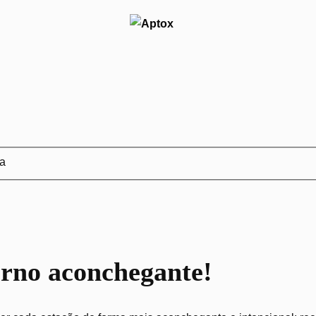
ja
erno aconchegante!