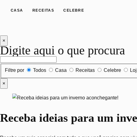
CASA
RECEITAS
CELEBRE
×
Digite aqui o que procura
Filtrar por tipo de conteúdo
Filtre por
Todos
Casa
Receitas
Celebre
Lo
×
Receba ideias para um inv