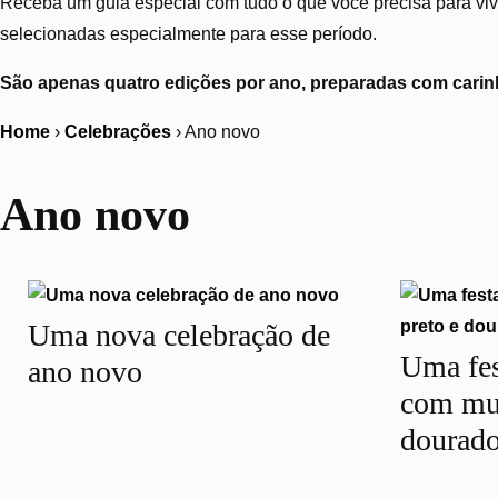
Receba um guia especial com tudo o que você precisa para vive
selecionadas especialmente para esse período.
São apenas quatro edições por ano, preparadas com carinh
Home
›
Celebrações
›
Ano novo
Ano novo
Uma nova celebração de
Uma fes
ano novo
com mui
dourad