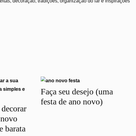
tas, decoração, tradições, organização do lar e inspirações
Faça seu desejo (uma
festa de ano novo)
 decorar
o novo
e barata