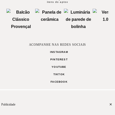
itens do aptox
ACOMPANHE NAS REDES SOCIAIS
INSTAGRAM
PINTEREST
YOUTUBE
TIKTOK
FACEBOOK
MANIFESTO
TERMOS DE USO
CONTATO
×
Publicidade
Desenvolvido por
QRNO
CASA
RECEITAS
CELEBRE