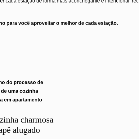
r cada estação de forma mais aconchegante e intencional: recei
o para você aproveitar o melhor de cada estação.
zinha charmosa
apê alugado