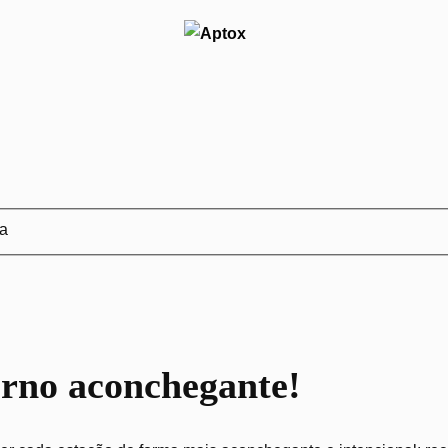
ja
erno aconchegante!