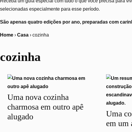
Receba um guia especial com tudo o que você precisa para vive
selecionadas especialmente para esse período.
São apenas quatro edições por ano, preparadas com carinh
Home
›
Casa
›
cozinha
cozinha
Uma nova cozinha
charmosa em outro apê
Uma co
alugado
em um 