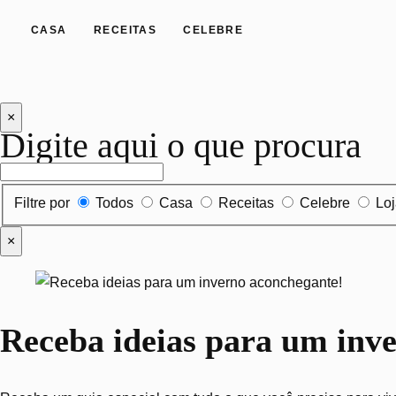
CASA
RECEITAS
CELEBRE
×
Digite aqui o que procura
Filtrar por tipo de conteúdo
Filtre por
Todos
Casa
Receitas
Celebre
Lo
×
Receba ideias para um inv