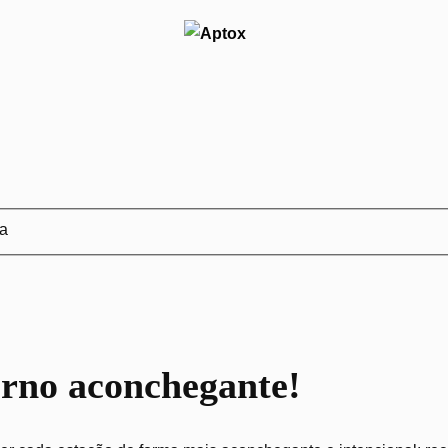
ja
erno aconchegante!