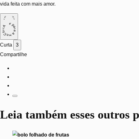
vida feita com mais amor.
ir para a RECEITA
ir para a RECEITA
Curta
3
Compartilhe
Leia também
esses outros p