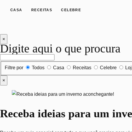
CASA
RECEITAS
CELEBRE
×
Digite aqui o que procura
Filtrar por tipo de conteúdo
Filtre por
Todos
Casa
Receitas
Celebre
Lo
×
Receba ideias para um inv