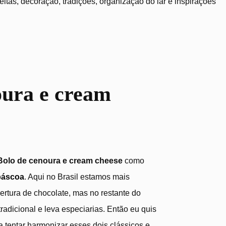
tas, decoração, tradições, organização do lar e inspirações
oura e cream
Bolo de cenoura e cream cheese
como
páscoa
. Aqui no Brasil estamos mais
rtura de chocolate, mas no restante do
radicional e leva especiarias. Então eu quis
a tentar harmonizar esses dois clássicos e