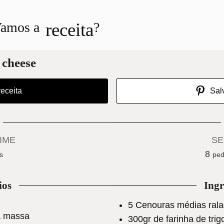
receita
amos a
?
 cheese
receita
Salv
IME
SE
utes
8
s
ped
ios
Ingr
5
Cenouras médias ral
a massa
300gr
de farinha de tri