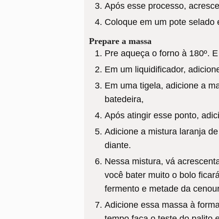
Após esse processo, acresce
Coloque em um pote selado e
Prepare a massa
Pre aqueça o forno à 180º. 
Em um liquidificador, adicion
Em uma tigela, adicione a ma
batedeira,
Após atingir esse ponto, adic
Adicione a mistura laranja d
diante.
Nessa mistura, vá acrescent
você bater muito o bolo fica
fermento e metade da cenour
Adicione essa massa à forma
tempo faça o teste do palito 