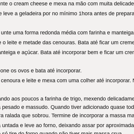
nte o cream cheese e mexa na mão com muita delicadez
 leve a geladeira por no mínimo 1hora antes de prepar
E unte uma forma redonda média com farinha e manteiga 
e o leite e metade das cenouras. Bata até ficar um creme
nteiga e açúcar. Bata até incorporar bem e ficar um c
ione os ovos e bata até incorporar.
e cenoura e leite e mexa com uma colher até incorporar.
ando aos poucos a farinha de trigo, mexendo delicadam
rá pesado e massudo. Quando tiver adicionado quase tod
a ralada que sobrou. Termine de incorporar a massa ma
 untada e leve ao forno, deixando assar por aproximad
e só tire do forno quando não tiver mais massa crua.