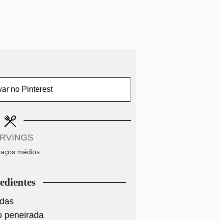
ar no Pinterest
RVINGS
aços médios
edientes
adas
go peneirada