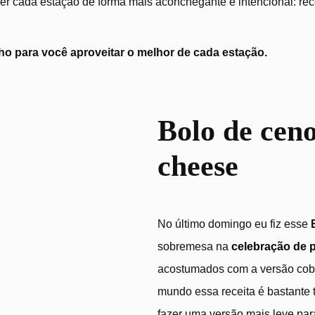
r cada estação de forma mais aconchegante e intencional: recei
o para você aproveitar o melhor de cada estação.
m cheese
Bolo de cen
cheese
No último domingo eu fiz esse
sobremesa na
celebração de 
acostumados com a versão cobe
mundo essa receita é bastante t
fazer uma versão mais leve par