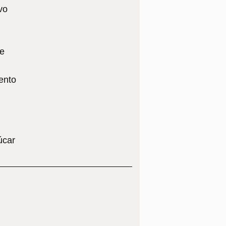
vo
te
ento
úcar