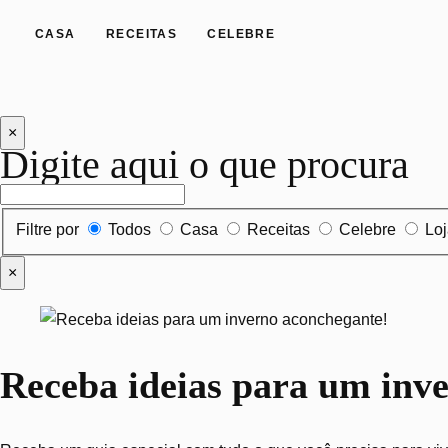
CASA
RECEITAS
CELEBRE
×
Digite aqui o que procura
Filtrar por tipo de conteúdo
Filtre por
Todos
Casa
Receitas
Celebre
Lo
×
Receba ideias para um inv