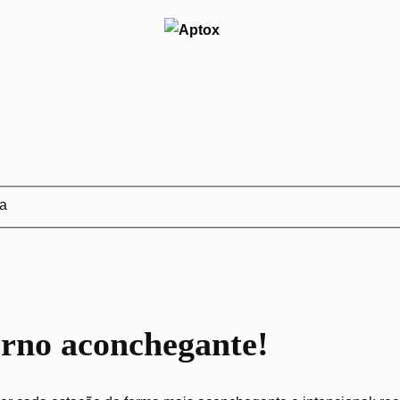
ja
erno aconchegante!