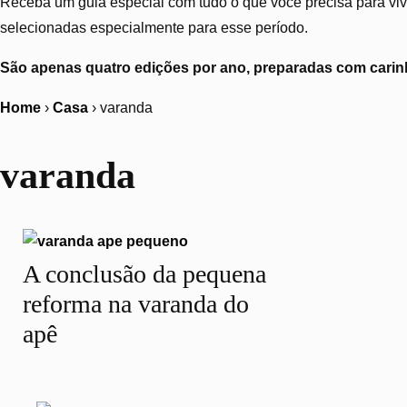
Receba um guia especial com tudo o que você precisa para vive
selecionadas especialmente para esse período.
São apenas quatro edições por ano, preparadas com carinh
Home
›
Casa
›
varanda
varanda
A conclusão da pequena
reforma na varanda do
apê