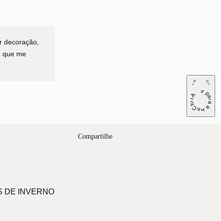
or decoração,
do que me
ir para a RECEITA
ir para a RECEITA
Compartilhe
S DE INVERNO