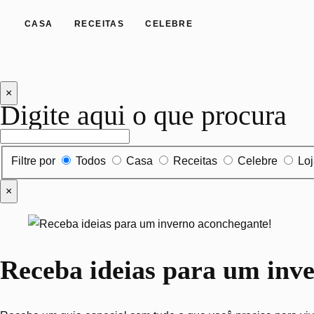
CASA
RECEITAS
CELEBRE
×
Digite aqui o que procura
Filtrar por tipo de conteúdo
Filtre por
Todos
Casa
Receitas
Celebre
Lo
×
Receba ideias para um inv