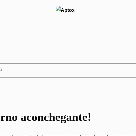
ja
erno aconchegante!