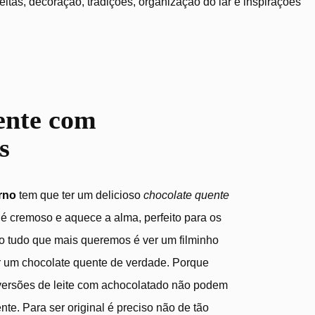
tas, decoração, tradições, organização do lar e inspirações
ente com
s
rno
tem que ter um delicioso
chocolate quente
 é cremoso e aquece a alma, perfeito para os
o tudo que mais queremos é ver um filminho
r um chocolate quente de verdade. Porque
ersões de leite com achocolatado não podem
te. Para ser original é preciso não de tão