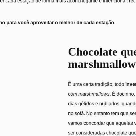
r cada estação de forma mais aconchegante e intencional: recei
o para você aproveitar o melhor de cada estação.
 marshmallows
Chocolate qu
marshmallow
É uma certa tradição: todo
inve
com marshmallows
. É docinho,
dias gélidos e nublados, quand
no sofá. No entanto tem que se
vamos concordar que aquelas v
ser consideradas chocolate quen