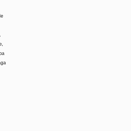
de
,
e,
upa
aga