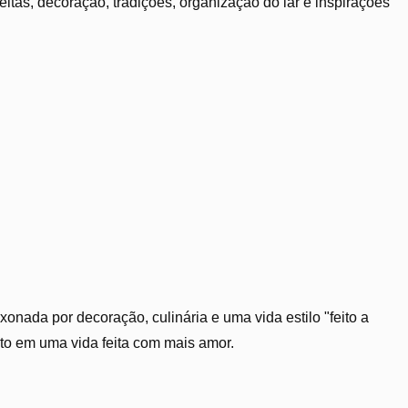
tas, decoração, tradições, organização do lar e inspirações
xonada por decoração, culinária e uma vida estilo "feito a
ito em uma vida feita com mais amor.