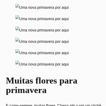
Muitas flores para
primavera
E como sempre, muitas flores. Chega até a ser um clichê