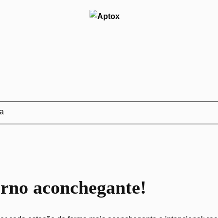
ja
erno aconchegante!