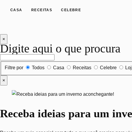
CASA
RECEITAS
CELEBRE
×
Digite aqui o que procura
Filtrar por tipo de conteúdo
Filtre por
Todos
Casa
Receitas
Celebre
Lo
×
Receba ideias para um inv