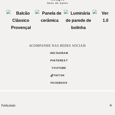
itens do aptox
ACOMPANHE NAS REDES SOCIAIS
INSTAGRAM
PINTEREST
YOUTUBE
TIKTOK
FACEBOOK
0
Curta
Compartilhe
MANIFESTO
TERMOS DE USO
CONTATO
×
Publicidade
Desenvolvido por
QRNO
CASA
RECEITAS
CELEBRE