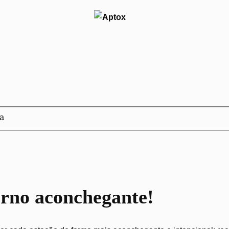
ja
erno aconchegante!