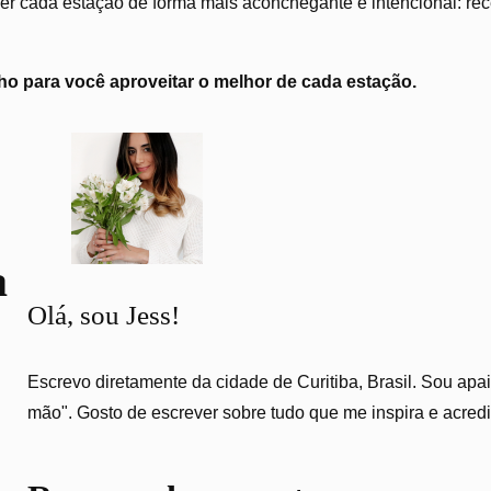
r cada estação de forma mais aconchegante e intencional: recei
o para você aproveitar o melhor de cada estação.
a
Olá, sou Jess!
Escrevo diretamente da cidade de Curitiba, Brasil. Sou apai
mão". Gosto de escrever sobre tudo que me inspira e acred