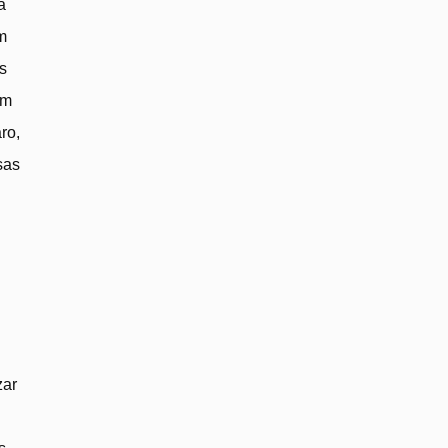
á
m
s
um
ro,
sas
zar