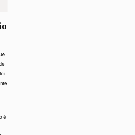
ão
que
 de
foi
ente
o é