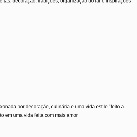
tas, decoração, tradições, organização do lar e inspirações
xonada por decoração, culinária e uma vida estilo "feito a
ito em uma vida feita com mais amor.