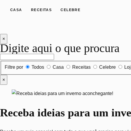
CASA
RECEITAS
CELEBRE
×
Digite aqui o que procura
Filtrar por tipo de conteúdo
Filtre por
Todos
Casa
Receitas
Celebre
Lo
×
Receba ideias para um inv