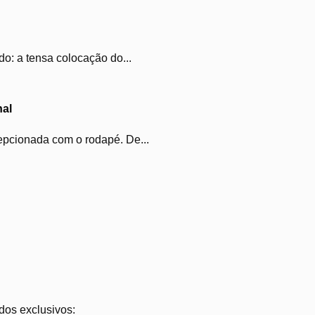
o: a tensa colocação do...
nal
epcionada com o rodapé. De...
dos exclusivos: