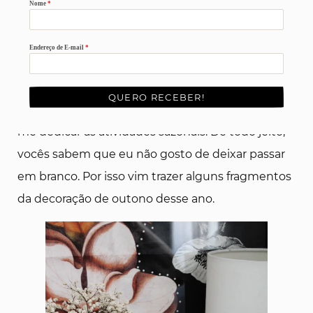
Nome
*
A temporada de outono foi de muito
recolhimento por aqui. Como
contei no último
Endereço de E-mail
*
post
, tenho sofrido diversas transformações no
âmbito familiar e profissional e isso levou a meses
QUERO RECEBER!
bastante conturbados e com pouco tempo para
me dedicar as atividades sazonais. De todo jeito,
vocês sabem que eu não gosto de deixar passar
em branco. Por isso vim trazer alguns fragmentos
da decoração de outono desse ano.